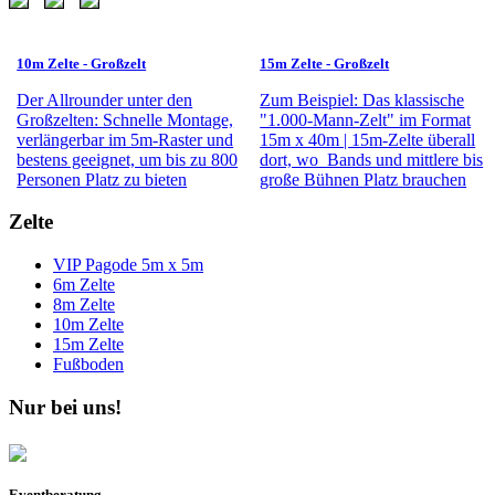
10m Zelte - Großzelt
15m Zelte - Großzelt
Der Allrounder unter den
Zum Beispiel: Das klassische
Großzelten: Schnelle Montage,
"1.000-Mann-Zelt" im Format
verlängerbar im 5m-Raster und
15m x 40m | 15m-Zelte überall
bestens geeignet, um bis zu 800
dort, wo Bands und mittlere bis
Perso
nen Platz zu bieten
große Bühnen Platz brauchen
Zelte
VIP Pagode 5m x 5m
6m Zelte
8m Zelte
10m Zelte
15m Zelte
Fußboden
Nur bei uns!
Eventberatung