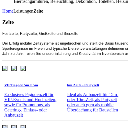
Biertischgarnituren, Beleuchtung, Dekoration, Toiletten, Heizun
Home
Leistungen
Zelte
Zelte
Festzelte, Partyzelte, Großzelte und Bierzelte
Der Erfolg mobiler Zeltsysteme ist ungebrochen und stellt die Basis tausen
Sportereignisse im Freien und typische Bierzeltveranstaltungen definieren 
Jahr zu Jahr. Teilen Sie unsere Erfahrung und Kreativität im Eventbereic
VIP Pagode 5m x 5m
6m Zelte - Partyzelt
Exklusives Pagodenzelt für
Ideal als Anbauzelt für 15m-
VIP-Events und Hochzeiten,
oder 10m-Zelt, als Partyzelt
sowie für Promotions, als
oder auch gern als mobile
Catering-, Einlass- oder
Überdachung für Baustellen
Anbauzelt